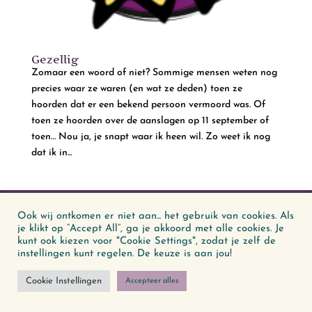
Gezellig
Zomaar een woord of niet? Sommige mensen weten nog
precies waar ze waren (en wat ze deden) toen ze
hoorden dat er een bekend persoon vermoord was. Of
toen ze hoorden over de aanslagen op 11 september of
toen… Nou ja, je snapt waar ik heen wil. Zo weet ik nog
dat ik in...
Ook wij ontkomen er niet aan... het gebruik van cookies. Als
© Vooral Tekst 2026
je klikt op “Accept All”, ga je akkoord met alle cookies. Je
kunt ook kiezen voor "Cookie Settings", zodat je zelf de
Verhalen met een hartslag, woorden die kloppen
instellingen kunt regelen. De keuze is aan jou!
Cookie Instellingen
Accepteer alles