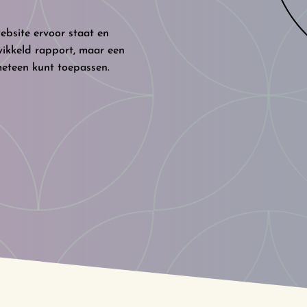
ebsite ervoor staat en
wikkeld rapport, maar een
meteen kunt toepassen.