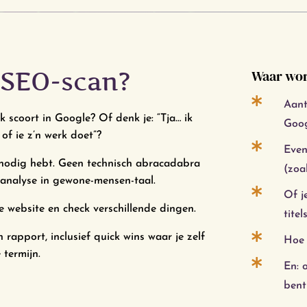
 SEO-scan?
Waar wor

Aant
k scoort in Google? Of denk je: “Tja… ik
Goog
 of ie z’n werk doet”?

Even
 nodig hebt. Geen technisch abracadabra
(zoa
 analyse in gewone-mensen-taal.

Of j
e website en check verschillende dingen.
tite

 rapport, inclusief quick wins waar je zelf
Hoe 
 termijn.

En: 
bent