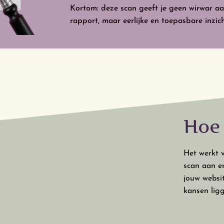
Kortom: deze scan geeft je geen wirwar aa
rapport, maar eerlijke en toepasbare inzich
Hoe 
Het werkt v
scan aan en
jouw websi
kansen lig