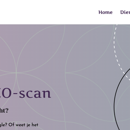
Home
Die
EO-scan
ht?
gle? Of weet je het