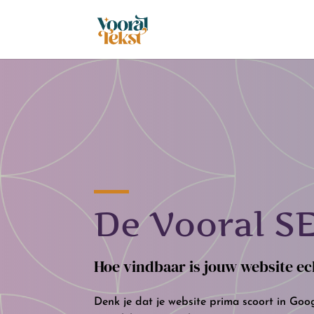
De Vooral S
Hoe vindbaar is jouw website ec
Denk je dat je website prima scoort in Goo