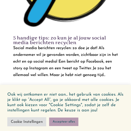
5 handige tips: zo kun je al jouw social
media berichten recyclen
Social media berichten recyclen: zo doe je dat! Als
ondernemer wil je gevonden worden, zichtbaar zijn in het
echt en op social media! Een bericht op Facebook, een
story op Instagram en een tweet op Twitter. Je zou het
allemaal wel willen. Maar je hebt niet genoeg tijd...
« Vorige Pagina
Ook wij ontkomen er niet aan... het gebruik van cookies. Als
je klikt op “Accept All”, ga je akkoord met alle cookies. Je
kunt ook kiezen voor "Cookie Settings", zodat je zelf de
© Vooral Tekst 2026
instellingen kunt regelen. De keuze is aan jou!
Cookie Instellingen
Accepteer alles
Verhalen met een hartslag, woorden die kloppen